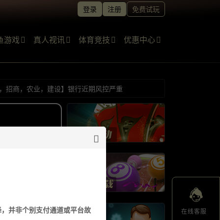
登录
注册
免费试玩
鱼游戏
真人视讯
体育竞技
优惠中心
招商，农业，建设】银行近期风控严重 ，为避免引起风控导致发生未到
降，并非个别支付通道或平台故
在线客服